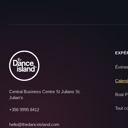
EXPÉ
Événem
Calend
Central Business Centre St Julians St.
Boat P
Julian's
Tout c
+356 9995 8412
hello@thedanceisland.com