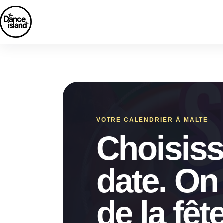
VOTRE CALENDRIER À MALTE
Choisiss
date. On
de la fête