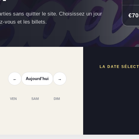
ies sans quitter le site. Choisissez un jour
€70
z-vous et les billets.
LA DATE SÉLEC
←
Aujourd’hui
→
VEN
SAM
DIM