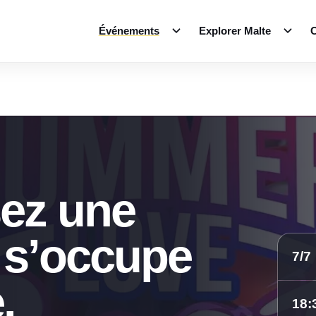
Événements
Explorer Malte
C
ez une
 s’occupe
7/7
.
18: