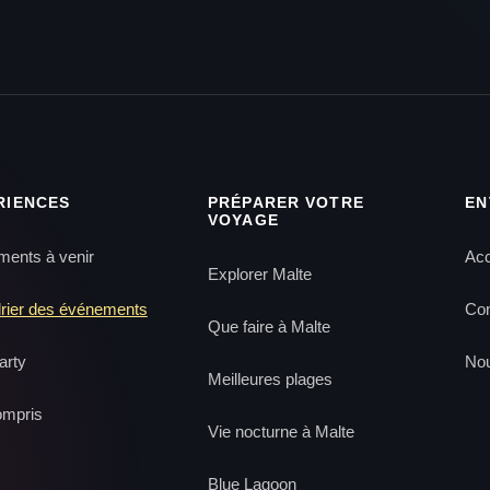
RIENCES
PRÉPARER VOTRE
EN
VOYAGE
ents à venir
Acc
Explorer Malte
rier des événements
Con
Que faire à Malte
arty
Nou
Meilleures plages
ompris
Vie nocturne à Malte
Blue Lagoon